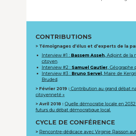
CONTRIBUTIONS
> Témoignages d’élus et d’experts de la par
Interview #1 :
Bassem Asseh
, Adjoint de l
citoyen
.
Interview #2 :
Samuel Gautier
, Géographe p
Interview #3 :
Bruno Servel
, Maire de Kerg
Bruded
.
> Février 2019 :
Contribution au grand débat na
citoyenneté »
> Avril 2018 :
Quelle démocratie locale en 2032 
futurs du débat démocratique local.
CYCLE DE CONFÉRENCE
>
Rencontre-dédicace avec Virginie Raisson au