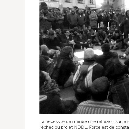
La nécessité de menée une réflexion sur le s
l’échec du projet NDDL. Force est de constat