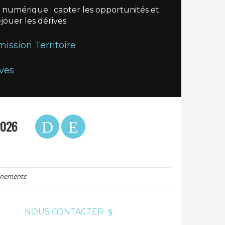
 numérique : capter les opportunités et
jouer les dérives
ssion Territoire
ves
2026
énements
NOUS CONTACTER