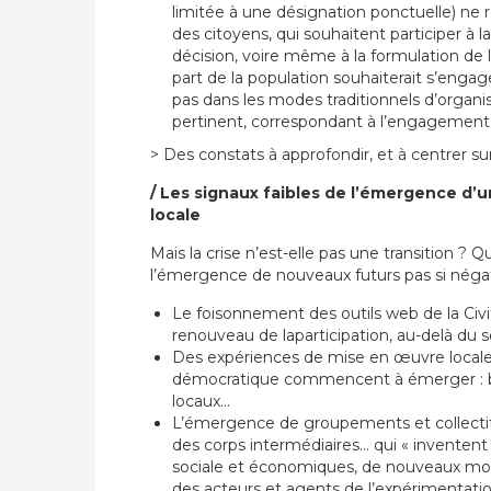
limitée à une désignation ponctuelle) ne r
des citoyens, qui souhaitent participer à l
décision, voire même à la formulation de 
part de la population souhaiterait s’engage
pas dans les modes traditionnels d’organis
pertinent, correspondant à l’engagement
> Des constats à approfondir, et à centrer sur
/ Les signaux faibles de l’émergence d
locale
Mais la crise n’est-elle pas une transition ? 
l’émergence de nouveaux futurs pas si négat
Le foisonnement des outils web de la Civ
renouveau de laparticipation, au-delà du 
Des expériences de mise en œuvre loca
démocratique commencent à émerger : bu
locaux…
L’émergence de groupements et collectifs,
des corps intermédiaires… qui « inventent
sociale et économiques, de nouveaux mo
des acteurs et agents de l’expérimentatio