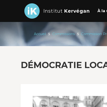
Institut
Kervégan
À l
Accueil
Commissions
Commission Pr
DÉMOCRATIE LOCA