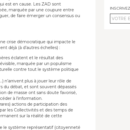
ui est en cause. Les ZAD sont
INSCRIVE
pée, marquée par une coupure entre
loguer, de faire émerger un consensus ou
Votre
email
d’une crise démocratique qui impacte le
t déjà (à d’autres échelles) :
pères éclatent et le résultat des
évisible, marquée par un populisme
turelle contre tout le système politique
) n’arrivent plus à jouer leur rôle de
s du débat, et sont souvent dépassés
tion de masse ont sans doute favorisé,
céder à l’information.
rares) actions de participation des
par les Collectivités et des temps de
manent sur la réalité de cette
ue le système représentatif (citoyenneté