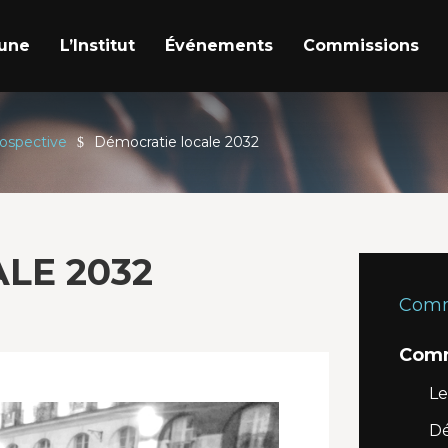
a une
L’Institut
Événements
Commissions
ospective
Démocratie locale 2032
LE 2032
Comm
Comm
L
Dé