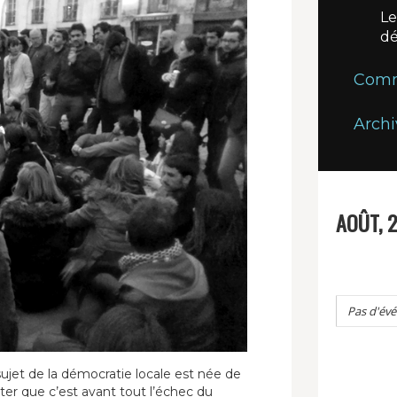
Le
dé
Commi
Archi
AOÛT, 
Pas d'év
ujet de la démocratie locale est née de
er que c’est avant tout l’échec du