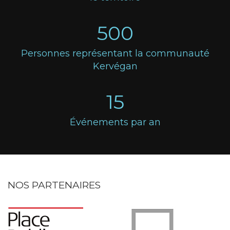
500
Personnes représentant la communauté
Kervégan
15
Événements par an
NOS PARTENAIRES