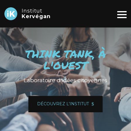
Institut
Kervégan
THINK TANK, À
L'OUEST
Laboratoire d'idées citoyennes
DÉCOUVREZ L’INSTITUT