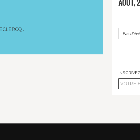
AOÛT, 
LECLERCQ .
Pas d'év
INSCRIVE
Votre
email