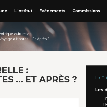
a une
L’Institut
Événements
Commissions
olitique culturelle :
Voyage à Nantes … Et Après ?
ELLE :
ES … ET APRÈS ?
La Tr
Les 
L’
T