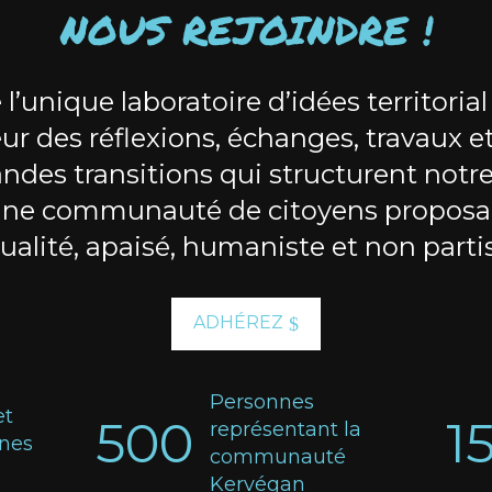
NOUS REJOINDRE !
 l’unique laboratoire d’idées territorial
ur des réflexions, échanges, travaux e
andes transitions qui structurent notre 
une communauté de citoyens proposa
ualité, apaisé, humaniste et non parti
ADHÉREZ
Personnes
et
500
1
représentant la
nnes
communauté
Kervégan