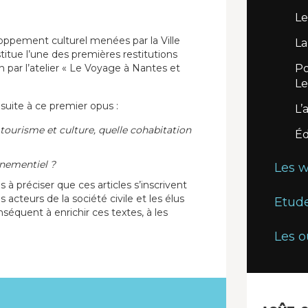
Le
loppement culturel menées par la Ville
La
itue l’une des premières restitutions
an par l’atelier « Le Voyage à Nantes et
Po
Le
uite à ce premier opus :
L’
ourisme et culture, quelle cohabitation
Éd
ènementiel ?
Les 
à préciser que ces articles s’inscrivent
cteurs de la société civile et les élus
Etude
nséquent à enrichir ces textes, à les
Les o