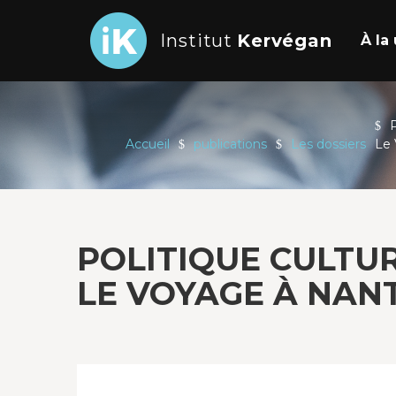
Institut
Kervégan
À l
P
Accueil
publications
Les dossiers
Le 
POLITIQUE CULTUR
LE VOYAGE À NANT