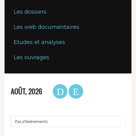
Les dossiers
Les web documentaires
Etudes et analyses
Les ouvrages
AOÛT, 2026
Pas d'événements