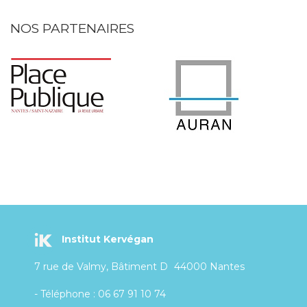
NOS PARTENAIRES
Institut Kervégan
7 rue de Valmy, Bâtiment D
44000 Nantes
- Téléphone : 06 67 91 10 74