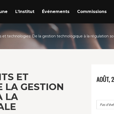
a une
L’Institut
Événements
Commissions
et technologies: De la gestion technologique à la régulation so
TS ET
AOÛT, 
E LA GESTION
 LA
ALE
Pas d'év