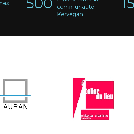
500
1
nnes
communauté
Kervégan