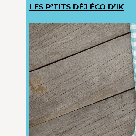
LES P’TITS DÉJ ÉCO D’IK