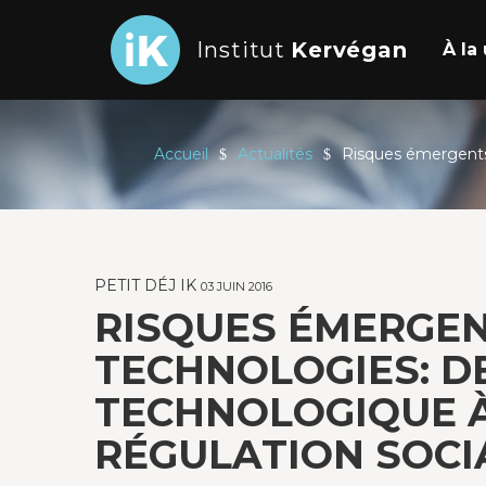
Institut
Kervégan
À l
Accueil
Actualités
Risques émergents 
PETIT DÉJ IK
03 JUIN 2016
RISQUES ÉMERGEN
TECHNOLOGIES: D
TECHNOLOGIQUE À
RÉGULATION SOCI