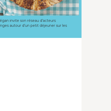
végan invite son réseau d’acteurs
es autour d’un petit déjeuner sur les