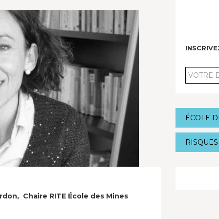
INSCRIV
VOTRE
EMAIL
ÉCOLE D
RISQUES
r
don,
Chaire RITE École des Mines