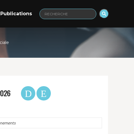
Publications
Recherche
:
ciale
2026
énements