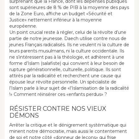
surprenant que la France, dont les dépenses publiques
sont supérieures de 8 % de PIB à la moyenne des pays
de la Zone Euro, affiche un budget «Sécurité et
Justice» nettement inférieur à la moyenne
européenne.
Un point crucial reste à régler, celui de la révolte d’une
partie de notre jeunesse. Daech utilise contre nous de
jeunes Français radicalisés. Ils ne veulent ni la culture de
leurs parents musulmans, ni la culture occidentale. Ils
ne s’intéressent pas à la théologie, et adhèrent à une
forme d’Islam (salafiste) qui convient à leur besoin de
rupture générationnelle, culturelle, politique. Ils sont
attirés par la radicalité et recherchent une cause qui
épouse leur révolte personnelle. Un spécialiste de
l’Islam parle à leur sujet de «l’Islamisation de la radicalité
!» Comment réinsérer ces «enfants perdus» ?
RÉSISTER CONTRE NOS VIEUX
DÉMONS
Arrêter la critique et le dénigrement systématique qui
minent notre démocratie, mais aussi le contentement
de soi et notre côté «donneur de leçons» qui frise