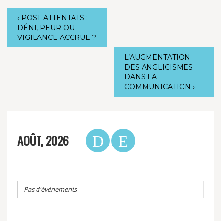
‹
POST-ATTENTATS :
DÉNI, PEUR OU
VIGILANCE ACCRUE ?
L’AUGMENTATION
DES ANGLICISMES
DANS LA
COMMUNICATION
›
AOÛT, 2026
Pas d'événements