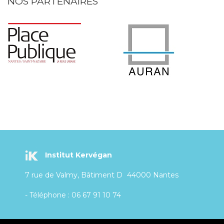
NOS PARTENAIRES
Institut Kervégan
7 rue de Valmy, Bâtiment D
44000 Nantes
- Téléphone : 06 67 91 10 74