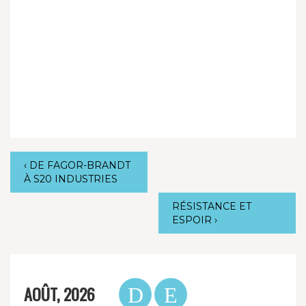
‹
DE FAGOR-BRANDT
À S20 INDUSTRIES
RÉSISTANCE ET
ESPOIR
›
AOÛT, 2026