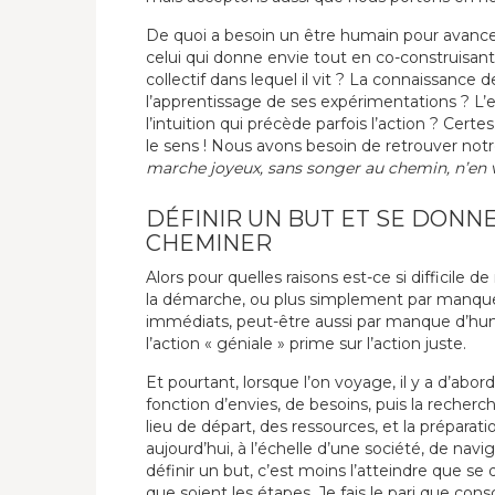
De quoi a besoin un être humain pour avancer 
celui qui donne envie tout en co-construisant s
collectif dans lequel il vit ? La connaissance d
l’apprentissage de ses expérimentations ? L’e
l’intuition qui précède parfois l’action ? Certes
le sens ! Nous avons besoin de retrouver not
marche joyeux, sans songer au chemin, n’en vo
DÉFINIR UN BUT ET SE DONN
CHEMINER
Alors pour quelles raisons est-ce si difficile de 
la démarche, ou plus simplement par manque
immédiats, peut-être aussi par manque d’humi
l’action « géniale » prime sur l’action juste.
Et pourtant, lorsque l’on voyage, il y a d’abord
fonction d’envies, de besoins, puis la reche
lieu de départ, des ressources, et la préparati
aujourd’hui, à l’échelle d’une société, de navi
définir un but, c’est moins l’atteindre que s
que soient les étapes. Je fais le pari que cons