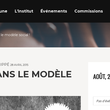
a une
L’Institut
Événements
Commissions
le modèle social !
LIPPÉ
28 AVRIL 2015
ANS LE MODÈLE
AOÛT, 
Pas d'év