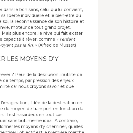
dans le bon sens, celui qui lui convient,
a liberté individuelle et le bien-être du
e soi, la reconnaissance de son histoire et
nvie, moteur de tout grand projet,
. Mais plus encore, le rêve qui fait exister
re capacité à rêver, comme
« l’enfant
yant pas la fin. »
(Alfred de Musset)
ER LES MOYENS D’Y
rêver ? Peur de la désillusion, inutilité de
 de temps, par pression des enjeux
lité car nous croyons savoir et que
 l’imagination, l’idée de la destination en
rche du moyen de transport en fonction du
on. Il est hasardeux en tout cas
guer sans but, même idéal. A contrario,
e donner les moyens d’y cheminer, quelles
cientiser l’objectif est la première marche