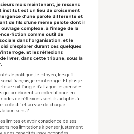
sieurs mois maintenant, je ressens
institut est un lieu de croisement
émergence d’une parole différente et
ant de fils d’une même pelote dont il
n ouvrage complexe, à l’image de la
ience-fiction comme outil de
ociale dans l’organisation, et le
 choisi d’explorer durant ces quelques
’interroge. Et les réflexions
e livrer, dans cette tribune, sous la
.
és le politique, le citoyen, lorsqu’il
cial français, je m’interroge. Et plus je
el que soit l’angle d’attaque les pensées
s qui améliorent un collectif pour en
 modes de réflexions sont-ils adaptés à
el collectif et au vue de chaque
s le bon sens ?
res limites et avoir conscience de ses
sons nos limitations à penser justement
ous des capacités insoupçonnées.