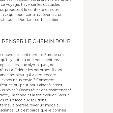
 ce voyage, traverser les obstacles
ous proposent le contexte et notre
 pense que pour certains, rêver est un
habitudes. Pourtant cette solution
T PENSER LE CHEMIN POUR
 nouveaux continents, d’Europe unie,
qu’ils y ont cru que nous héritons
treprise, des jeux olympiques, de
 réussi à fédérer les hommes. Ils ont
 grande ampleur qui vivent encore
quoi avons-nous envie ? Comment
est-ce qui peut nous aider à laisser
ous rêver ? Osons rêver dès maintenant !
été, il la fonde et la fait évoluer. Sans le
 meurt. Et face aux solutions
ystème, je préfère rêver un modèle,
science. Et c’est parce que je connais