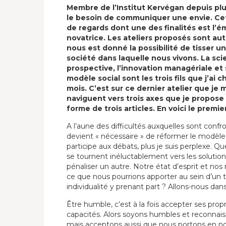
Membre de l’Institut Kervégan depuis plu
le besoin de communiquer une envie. Cet 
de regards dont une des finalités est l’
novatrice. Les ateliers proposés sont aut
nous est donné la possibilité de tisser u
société dans laquelle nous vivons. La sc
prospective, l’innovation managériale et s
modèle
social sont les trois fils que j’ai
mois. C’est sur ce dernier atelier que je m
naviguent vers trois axes que je propose d
forme de trois articles. En voici le premier
A l’aune des difficultés auxquelles sont confront
devient « nécessaire » de réformer le modèle so
participe aux débats, plus je suis perplexe. Qu
se tournent inéluctablement vers les solution
pénaliser un autre. Notre état d’esprit et nos
ce que nous pourrions apporter au sein d’un t
individualité y prenant part ? Allons-nous dan
Être humble, c’est à la fois accepter ses prop
capacités. Alors soyons humbles et reconnais
mais acceptons aussi que nous portons en n