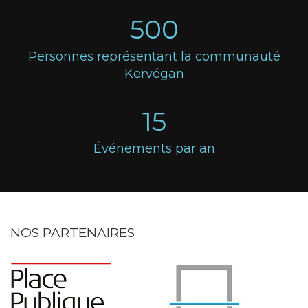
500
Personnes représentant la communauté
Kervégan
15
Événements par an
NOS PARTENAIRES