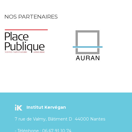
NOS PARTENAIRES
Institut Kervégan
7 rue de Valmy, Bâtiment D
44000 Nantes
- Téléphone : 06 67 91 10 74